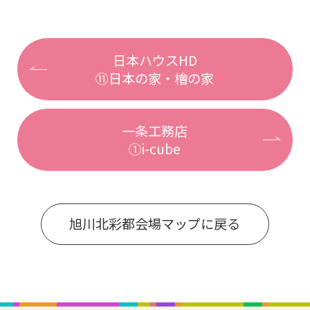
日本ハウスHD
⑪日本の家・檜の家
一条工務店
①i-cube
旭川北彩都会場マップに戻る