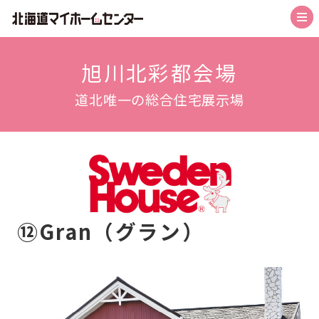
トップ
旭川北彩都会場
道北唯一の総合住宅展示場
札幌会場
札幌森林公園駅前会場
札幌北会場
旭川北彩都会場
函館会場
⑫Gran（グラン）
帯広会場
苫小牧会場
お知らせ