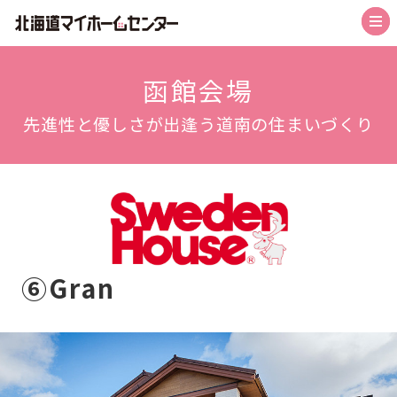
トップ
函館会場
先進性と優しさが出逢う道南の住まいづくり
札幌会場
札幌森林公園駅前会場
札幌北会場
旭川北彩都会場
函館会場
⑥Gran
帯広会場
苫小牧会場
お知らせ