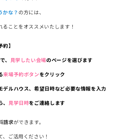
うかな？
の方には、
れることをオススメいたします！
予約】
Pで、
見学したい会場
のページを選びます
る
来場予約ボタン
をクリック
モデルハウス、希望日時など必要な情報を入力
ら、
見学日時
をご連絡します
料請求
ができます。
て、ご活用ください！