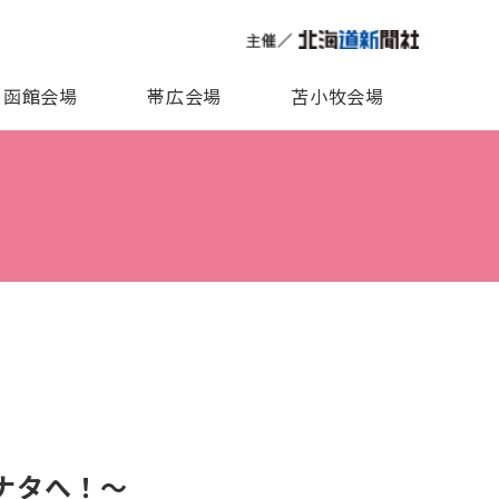
函館会場
帯広会場
苫小牧会場
ナタへ！～