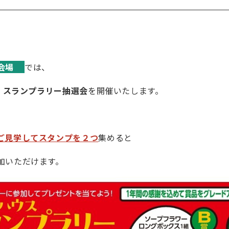
館会場
では、
、
スランプラリー抽選会
を開催いたします。
ご見学してスタンプを２つ
集めると
加いただけます。