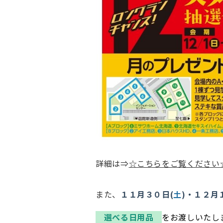
詳細は⇒
☆こちらをご覧ください
また、
１１月３０日(
土
)・１２月
選べる日用品
をお渡しいたし