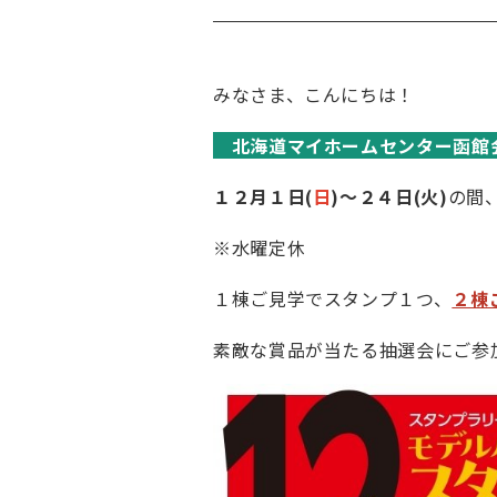
みなさま、こんにちは！
北海道マイホームセンター函
１２月１日(
日
)～２４日(火)
の間
※水曜定休
１棟ご見学でスタンプ１つ、
２棟
素敵な賞品が当たる抽選会にご参