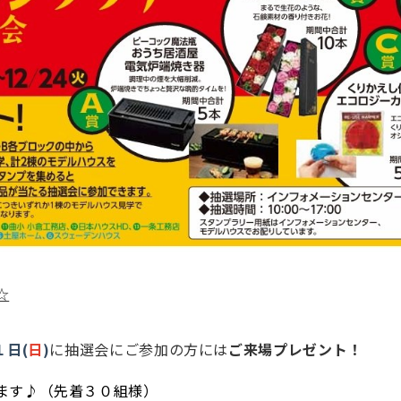
☆
１日(
日
)
に抽選会にご参加の方には
ご来場プレゼント！
ます♪（先着３０組様）