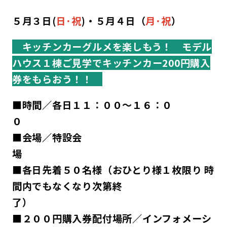
５月３日(
日･祝
)・５月４日（
月･祝
）
キッチンカーグルメを楽しもう！ モデル
ハウス１棟ご見学でキッチンカー200円購入
券をもらおう！！
■時間／各日１１：００～１６：０
■会場／特設会
■各日先着５０名様（おひとり様１枚限り 時
間内でもなくなり
次第終
了
■２００円購入券配付場所／インフォメーシ