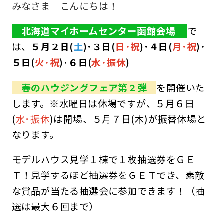
みなさま こんにちは！
収納コラム
北海道マイホームセンター函館会場
で
は、
５月２
日(
土
)･３日(
日･祝
)･４日(
月･祝
)･
マイホームセンターとは
５日(
火･祝
)･６日(
水･
振休
)
住宅購入までの流れ（ご検討始めの方）
春のハウジングフェア第２弾
を開催いた
住宅メーカーから探す
します。※水曜日は休場ですが、５月６日
(
水･振休
)は開場、５月７日(木)が振替休場と
なります。
モデルハウス見学１棟で１枚抽選券をＧＥ
Ｔ！見学するほど抽選券をＧＥＴでき、素敵
な賞品が当たる抽選会に参加できます！（抽
選は最大６回まで）