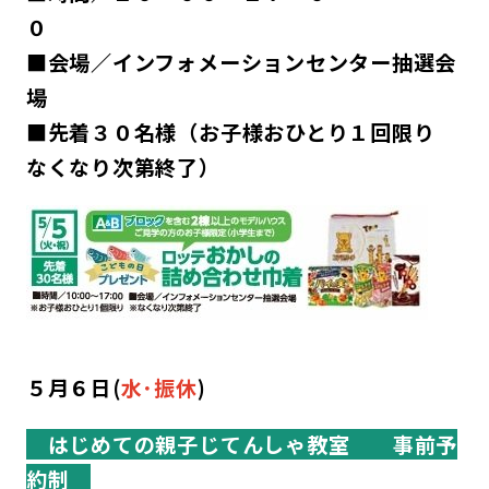
■会場／インフォメーションセンター抽選会
■先着３０名様（お子様おひとり１回限り
なくなり次第終了）
５月６日(
水･振休
)
はじめての親子じてんしゃ教室
事前予
約制