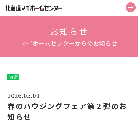
トップ
お知らせ
マイホームセンターからのお知らせ
札幌会場
札幌森林公園駅前会場
札幌北会場
函館
旭川北彩都会場
2026.05.01
函館会場
春のハウジングフェア第２弾のお
帯広会場
知らせ
苫小牧会場
お知らせ