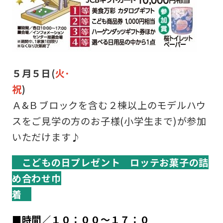
５月５日(
火･
祝
Ａ&Ｂブロックを含む２棟以上のモデルハウ
スをご見学の方のお子様(小学生まで)が参加
いただけます♪
こどもの日プレゼント ロッテお菓子の詰
め合わせ巾
着
■時間／１０：００～１７：０