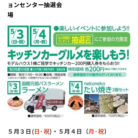
ョンセンター抽選会
５月３日(
日･祝
)・５
月４日（
月･祝
）