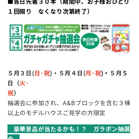
■各日先着３０本（期間中、お子様おひとり
１回限り なくなり次第終了）
５月３日(
日･祝
)・５月４日(
月･祝
)・
５月５
日（
火･
祝
抽選会に参加され、A&Bブロックを含む３棟
以上のモデルハウスご見学の方限定
豪華景品が当たるかも！？ ガラポン抽選
会