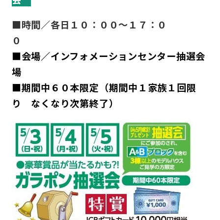
■時間／各日１０：００～１７：０
■会場／インフォメーションセンター抽選会
■期間中６０本限定（期間中１家族１回限
り なくなり次第終了）