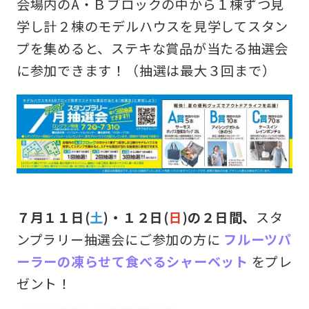
会場内のA・Ｂブロックの中から１棟ずつ見
学し計２棟のモデルハウスを見学してスタン
プを集めると、ステキな賞品が当たる抽選会
に参加できます！（抽選は最大３回まで）
７月１１日(
土
)・１２日(
日
)の２日間、
スタ
ンプラリー抽選会にご参加の方に
フルーツパ
ーラーの凍らせて食べるシャーベット
をプレ
ゼント！