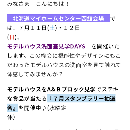
みなさま こんにちは！
収納コラム
北海道マイホームセンター函館会場
で
は、７月１１日(
土
)・１２日
マイホームセンターとは
(
日
)、
住宅購入までの流れ（ご検討始めの方）
モデルハウス洗面室見学DAYS
を開催いた
します。
この機会に機能性やデザインにもこ
住宅メーカーから探す
だわったモデルハウスの洗面室を見て触れて
体感してみませんか？
モデルハウスをA&Ｂブロック見学
でステキ
な賞品が当たる
『７月スタンプラリー抽選
会』
を開催中♪(水曜定