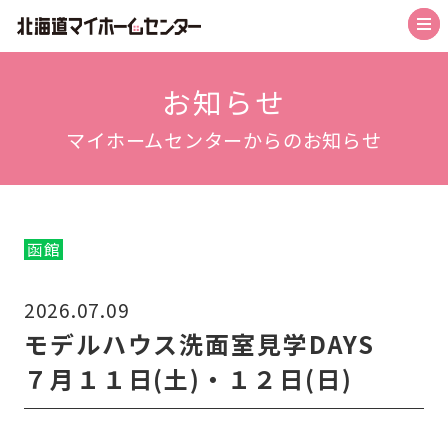
トップ
お知らせ
マイホームセンターからのお知らせ
札幌会場
札幌森林公園駅前会場
札幌北会場
函館
旭川北彩都会場
2026.07.09
函館会場
モデルハウス洗面室見学DAYS
帯広会場
７月１１日(土)・１２日(日)
苫小牧会場
お知らせ