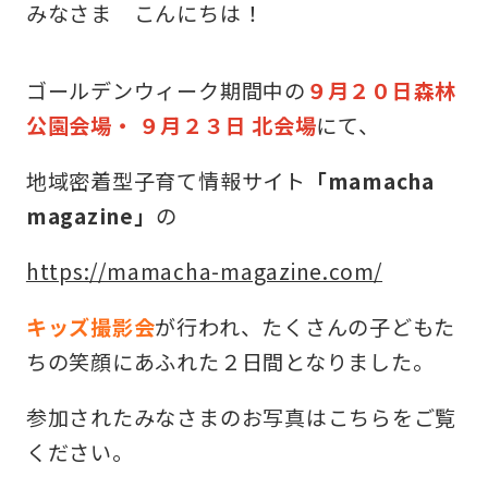
みなさま こんにちは！
収納コラム
ゴールデンウィーク期間中の
９月２０日森林
マイホームセンターとは
公園会場・ ９月２３日 北会場
にて、
住宅購入までの流れ（ご検討始めの方）
地域密着型子育て情報サイト
「mamacha
magazine」
の
住宅メーカーから探す
https://mamacha-magazine.com/
キッズ撮影会
が行われ、たくさんの子どもた
ちの笑顔にあふれた２日間となりました。
参加されたみなさまのお写真はこちらをご覧
ください。