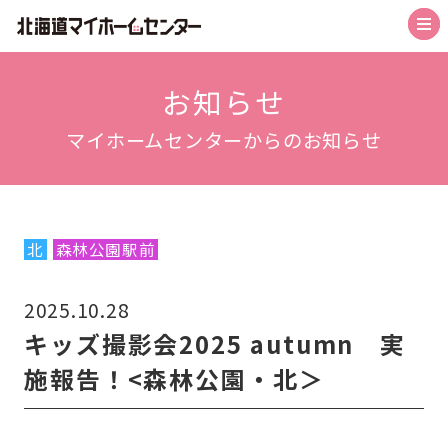
トップ
お知らせ
マイホームセンターからのお知らせ
札幌会場
札幌森林公園駅前会場
札幌北会場
北
森林公園駅前
旭川北彩都会場
2025.10.28
函館会場
キッズ撮影会2025 autumn 実
帯広会場
施報告！<森林公園・北＞
苫小牧会場
お知らせ