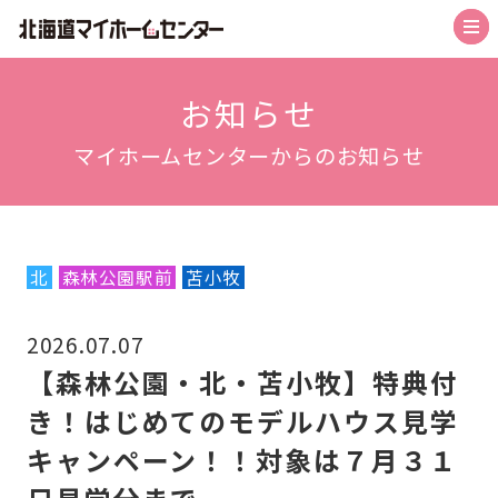
トップ
お知らせ
マイホームセンターからのお知らせ
札幌会場
札幌森林公園駅前会場
札幌北会場
北
森林公園駅前
苫小牧
旭川北彩都会場
2026.07.07
函館会場
【森林公園・北・苫小牧】特典付
帯広会場
き！はじめてのモデルハウス見学
苫小牧会場
キャンペーン！！対象は７月３１
お知らせ