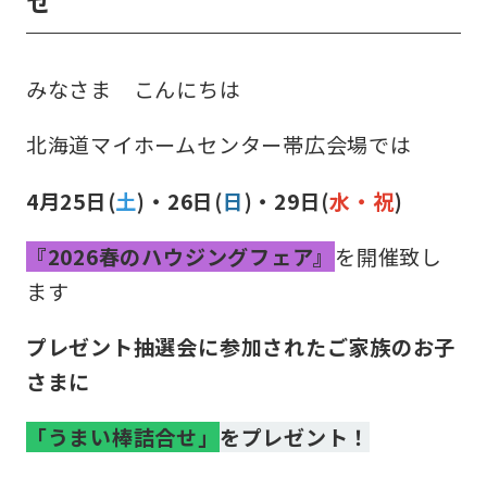
せ
収納コラム
みなさま こんにちは
マイホームセンターとは
北海道マイホームセンター帯広会場では
住宅購入までの流れ（ご検討始めの方）
4
月25
日(
土
)・26日(
日
)・29日(
水・祝
)
住宅メーカーから探す
『2026春のハウジングフェア』
を開催致し
ます
プレゼント抽選会に参加されたご家族のお子
さまに
「うまい棒詰合せ」
をプレゼント！