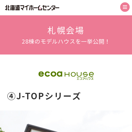
トップ
札幌会場
28棟のモデルハウスを一挙公開！
札幌会場
札幌森林公園駅前会場
札幌北会場
旭川北彩都会場
函館会場
④J-TOPシリーズ
帯広会場
苫小牧会場
お知らせ