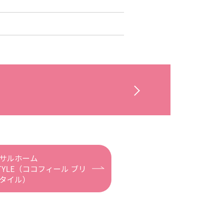
サルホーム
K STYLE（ココフィール ブリ
タイル）