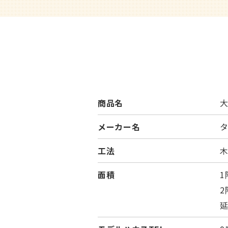
商品名
メーカー名
工法
面積
1
2
延