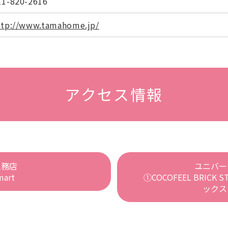
11-820-2616
ttp://www.tamahome.jp/
アクセス情報
工務店
ユニバー
mart
①COCOFEEL BRIC
ックス