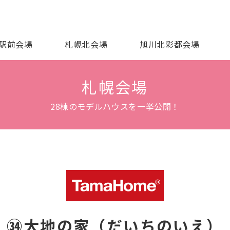
駅前会場
札幌北会場
旭川北彩都会場
札幌会場
28棟のモデルハウスを一挙公開！
㉞大地の家（だいちのいえ）