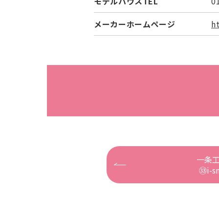
モデルハウスTEL
0
メーカーホームページ
h
一条
㉝i-s