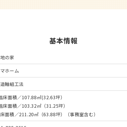
基本情報
大地の家
タマホーム
木造軸組工法
階床面積／107.88㎡(32.63坪）
階床面積／103.32㎡（31.25坪）
床面積／211.20㎡（63.88坪）（事務室含む）