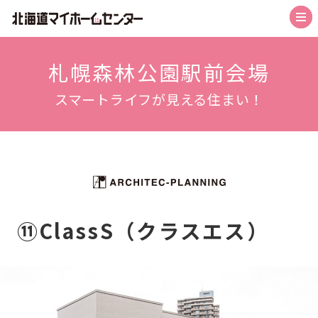
トップ
札幌森林公園駅前会場
スマートライフが見える住まい！
札幌会場
札幌森林公園駅前会場
札幌北会場
旭川北彩都会場
函館会場
⑪ClassS（クラスエス）
帯広会場
苫小牧会場
お知らせ