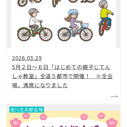
収納コラム
マイホームセンターとは
住宅購入までの流れ（ご検討始めの方）
住宅メーカーから探す
2026.03.29
5月２日～６日「はじめての親子じてん
しゃ教室」全道５都市で開催！ ※全会
場、満席になりました
旭川北彩都会場